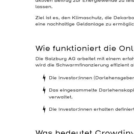
aktiven Beitrag zur Energiewende zu leis
lassen.
Ziel ist es, den Klimaschutz, die Dekar
eine nachhaltige Geldanlage zu ermögli
Wie funktioniert die On
Die Salzburg AG arbeitet mit einem er
wird die Schwarmfinanzierung effizient a
Die Investor:innen (Darlehensgeber)
Das eingesammelte Darlehenskapita
verwaltet.
Die Investor:innen erhalten definie
Was bedeutet Crowdinv