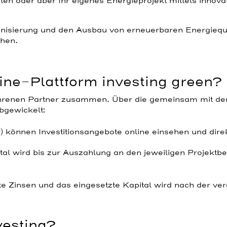
ten oder aber Ihr eigenes Energieprojekt mittels innov
bonisierung und den Ausbau von erneuerbaren Energiequ
chen.
line-Plattform investing green?
fahrenen Partner zusammen. Über die gemeinsam mit 
bgewickelt:
 können Investitionsangebote online einsehen und direkt
l wird bis zur Auszahlung an den jeweiligen Projektb
rte Zinsen und das eingesetzte Kapital wird nach der ve
esting?