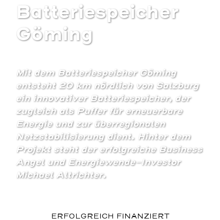
Batteriespeicher
Göming
Mit dem Batteriespeicher Göming
entsteht 20 km nördlich von Salzburg
ein innovativer Batteriespeicher, der
zugleich als Puffer für erneuerbare
Energie und zur überregionalen
Netzstabilisierung dient. Hinter dem
Projekt steht der erfolgreiche Business
Angel und Energiewende-Investor
Michael Altrichter.
ERFOLGREICH FINANZIERT